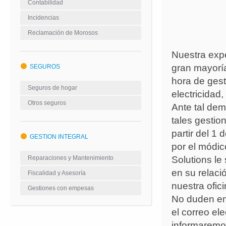
Contabilidad
Incidencias
Reclamación de Morosos
Nuestra expe
gran mayoría
SEGUROS
hora de gest
Seguros de hogar
electricidad,
Otros seguros
Ante tal de
tales gestio
partir del 1
GESTION INTEGRAL
por el módic
Solutions le
Reparaciones y Mantenimiento
en su relaci
Fiscalidad y Asesoría
nuestra ofic
Gestiones con empesas
No duden en 
el correo el
informaremos