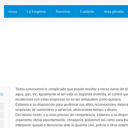
Skip
Inicio
La Empresa
Servicios
Contacto
Area privada
to
content
Todos conocemos lo complicado que puede resultar a veces darse de alta
agua, gas, etc. Igualmente al ser esta su segunda vivienda, el control 
ES
incidencias con estas empresas no es tan exhaustivo como quisiera.
Estamos a su disposición para gestionar sus altas, reconexiones, mejora
empresas de suministros y servicios, ahorrándole tiempo y dinero.
Del mismo modo, y a unos precios sin competencia, estamos a su disposi
organismo oficial (ayuntamiento, consejería, gobierno) así como para tr
interponer quejas o denuncias ante la guardia civil, policía u otros esta